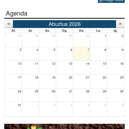
Agenda
Abuztua 2026
Al.
Ar.
Az.
Og.
Os.
La.
Ig.
27
28
29
30
31
1
2
3
4
5
6
7
8
9
10
11
12
13
14
15
16
17
18
19
20
21
22
23
24
25
26
27
28
29
30
31
1
2
3
4
5
6