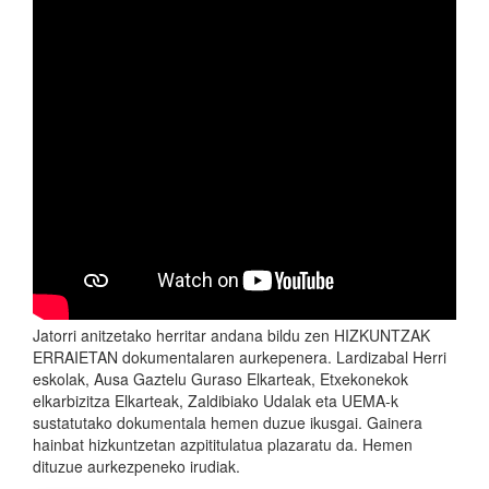
Jatorri anitzetako herritar andana bildu zen HIZKUNTZAK
ERRAIETAN dokumentalaren aurkepenera. Lardizabal Herri
eskolak, Ausa Gaztelu Guraso Elkarteak, Etxekonekok
elkarbizitza Elkarteak, Zaldibiako Udalak eta UEMA-k
sustatutako dokumentala hemen duzue ikusgai. Gainera
hainbat hizkuntzetan azpititulatua plazaratu da. Hemen
dituzue aurkezpeneko irudiak.