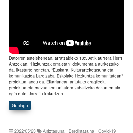
Datorren astelehenean, arratsaldeko 18:30etik aurrera Herri
Antzokian, “Hizkuntzak erraietan” dokumentala aurkeztuko
da. Ikasturte honetan, "Euskara, Kulturartekotasuna eta
komunikazioa Lardizabal Eskolako Hezkuntza komunitatean"
proiektua landu da. Elkarlanean aritutako eragileek,
proiektua eta mezua komunitatera zabaltzeko dokumentala
egin dute. Jarraitu irakurtzen.
Gehiago
2022/05/23
Aniztasuna
Berdintasuna
Covid-19