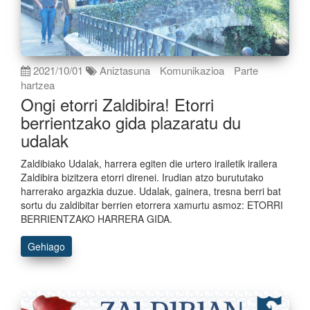
2021/10/01
Aniztasuna
Komunikazioa
Parte
hartzea
Ongi etorri Zaldibira! Etorri
berrientzako gida plazaratu du
udalak
Zaldibiako Udalak, harrera egiten die urtero irailetik irailera
Zaldibira bizitzera etorri direnei. Irudian atzo burututako
harrerako argazkia duzue. Udalak, gainera, tresna berri bat
sortu du zaldibitar berrien etorrera xamurtu asmoz: ETORRI
BERRIENTZAKO HARRERA GIDA.
Gehiago