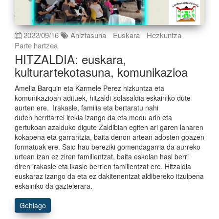
2022/09/16
Aniztasuna
Euskara
Hezkuntza
Parte hartzea
HITZALDIA: euskara,
kulturartekotasuna, komunikazioa
Amelia Barquin eta Karmele Perez hizkuntza eta
komunikazioan adituek, hitzaldi-solasaldia eskainiko dute
aurten ere. Irakasle, familia eta bertaratu nahi
duten herritarrei irekia izango da eta modu arin eta
gertukoan azalduko digute Zaldibian egiten ari garen lanaren
kokapena eta garrantzia, baita denon artean adosten goazen
formatuak ere. Saio hau bereziki gomendagarria da aurreko
urtean izan ez ziren familientzat, baita eskolan hasi berri
diren irakasle eta ikasle berrien familientzat ere. Hitzaldia
euskaraz izango da eta ez dakitenentzat aldibereko itzulpena
eskainiko da gaztelerara.
Gehiago