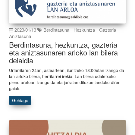
2023/01/13
Berdintasuna
Hezkuntza
Gazteria
Aniztasuna
Berdintasuna, hezkuntza, gazteria
eta aniztasunaren arloko lan bilera
deialdia
Urtarrilaren 24an, asteartean, iluntzeko 18:00etan izango da
lan-arloko bilera, herritarrei irekia. Lan bilera udaletxeko
pleno aretoan izango da eta jarraian dituzue landuko diren
gaiak.
Gehiago