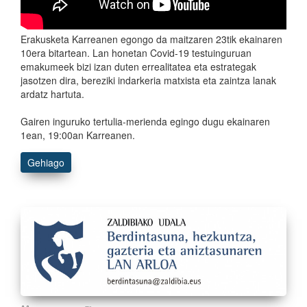
Erakusketa Karreanen egongo da maitzaren 23tik ekainaren
10era bitartean. Lan honetan Covid-19 testuinguruan
emakumeek bizi izan duten errealitatea eta estrategak
jasotzen dira, bereziki indarkeria matxista eta zaintza lanak
ardatz hartuta.
Gairen inguruko tertulia-merienda egingo dugu ekainaren
1ean, 19:00an Karreanen.
Gehiago