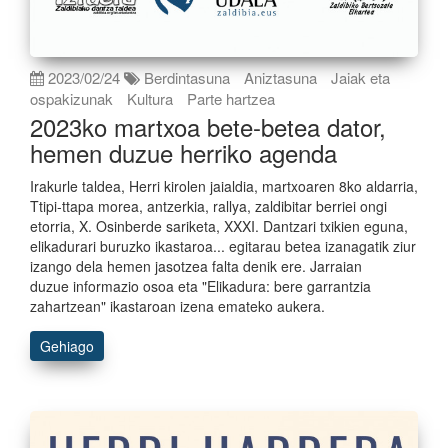
2023/02/24
Berdintasuna
Aniztasuna
Jaiak eta
ospakizunak
Kultura
Parte hartzea
2023ko martxoa bete-betea dator,
hemen duzue herriko agenda
Irakurle taldea, Herri kirolen jaialdia, martxoaren 8ko aldarria,
Ttipi-ttapa morea, antzerkia, rallya, zaldibitar berriei ongi
etorria, X. Osinberde sariketa, XXXI. Dantzari txikien eguna,
elikadurari buruzko ikastaroa... egitarau betea izanagatik ziur
izango dela hemen jasotzea falta denik ere. Jarraian
duzue informazio osoa eta "Elikadura: bere garrantzia
zahartzean" ikastaroan izena emateko aukera.
Gehiago