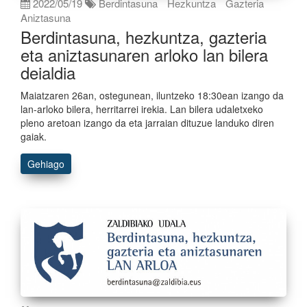
2022/05/19
Berdintasuna
Hezkuntza
Gazteria
Aniztasuna
Berdintasuna, hezkuntza, gazteria
eta aniztasunaren arloko lan bilera
deialdia
Maiatzaren 26an, ostegunean, iluntzeko 18:30ean izango da
lan-arloko bilera, herritarrei irekia. Lan bilera udaletxeko
pleno aretoan izango da eta jarraian dituzue landuko diren
gaiak.
Gehiago