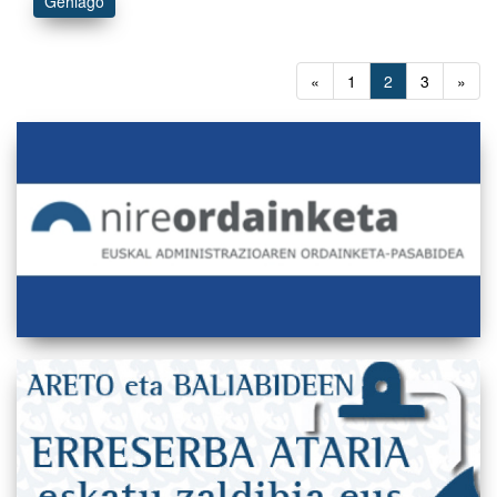
Gehiago
«
1
2
3
»