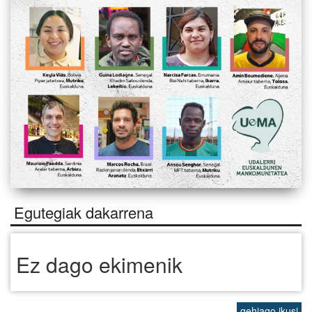
Egutegiak dakarrena
Ez dago ekimenik
gehiago ikusi