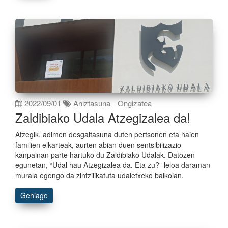
2022/09/01
Aniztasuna
Ongizatea
Zaldibiako Udala Atzegizalea da!
Atzegik, adimen desgaitasuna duten pertsonen eta haien
familien elkarteak, aurten abian duen sentsibilizazio
kanpainan parte hartuko du Zaldibiako Udalak. Datozen
egunetan, “Udal hau Atzegizalea da. Eta zu?” leloa daraman
murala egongo da zintzilikatuta udaletxeko balkoian.
Gehiago