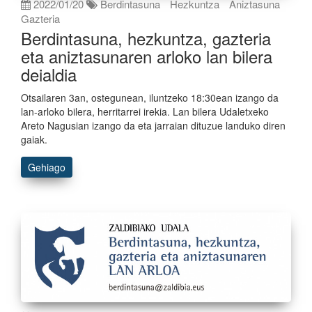
2022/01/20
Berdintasuna
Hezkuntza
Aniztasuna
Gazteria
Berdintasuna, hezkuntza, gazteria
eta aniztasunaren arloko lan bilera
deialdia
Otsailaren 3an, ostegunean, iluntzeko 18:30ean izango da
lan-arloko bilera, herritarrei irekia. Lan bilera Udaletxeko
Areto Nagusian izango da eta jarraian dituzue landuko diren
gaiak.
Gehiago