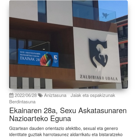
2022/06/28
Aniztasuna
Jaiak eta ospakizunak
Berdintasuna
Ekainaren 28a, Sexu Askatasunaren
Nazioarteko Eguna
Gizartean dauden orientazio afektibo, sexual eta genero
identitate guztiak harrotasunez aldarrikatu eta bistaratzeko