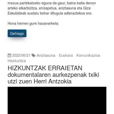
mezua partekatzeko eguna da gaur, baina baita denon
arteko elkarbizitza, errespetua, aniztasuna eta Giza
Eskubideak sustatu behar ditugula adieraztekoa ere.
Hona hemen gure hausnarketa:
Gehiago
2022/06/21
Aniztasuna
Euskara
Komunikazioa
Hezkuntza
HIZKUNTZAK ERRAIETAN
dokumentalaren aurkezpenak txiki
utzi zuen Herri Antzokia