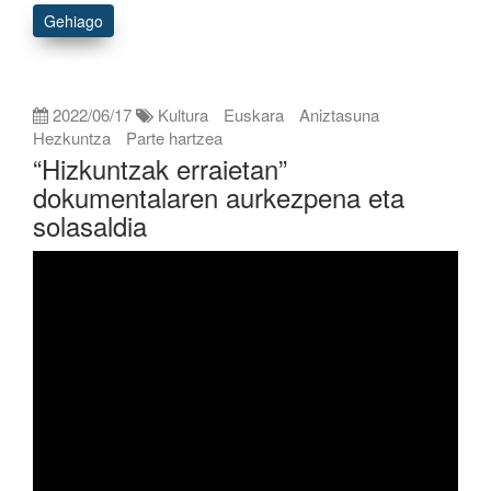
Gehiago
2022/06/17
Kultura
Euskara
Aniztasuna
Hezkuntza
Parte hartzea
“Hizkuntzak erraietan”
dokumentalaren aurkezpena eta
solasaldia