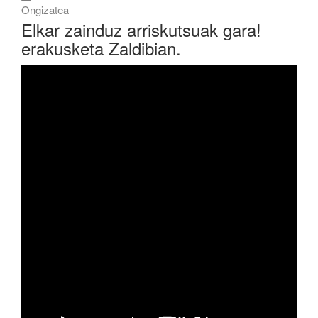
Ongizatea
Elkar zainduz arriskutsuak gara!
erakusketa Zaldibian.