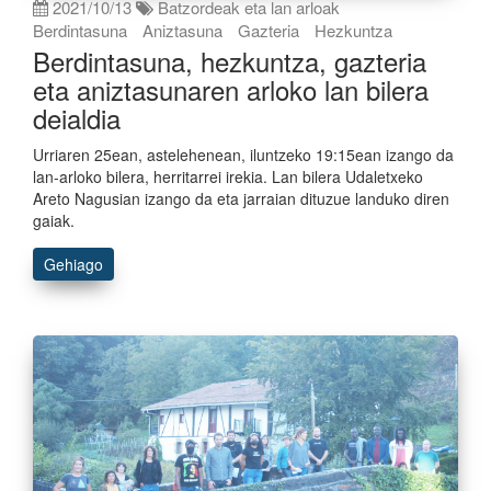
2021/10/13
Batzordeak eta lan arloak
Berdintasuna
Aniztasuna
Gazteria
Hezkuntza
Berdintasuna, hezkuntza, gazteria
eta aniztasunaren arloko lan bilera
deialdia
Urriaren 25ean, astelehenean, iluntzeko 19:15ean izango da
lan-arloko bilera, herritarrei irekia. Lan bilera Udaletxeko
Areto Nagusian izango da eta jarraian dituzue landuko diren
gaiak.
Gehiago