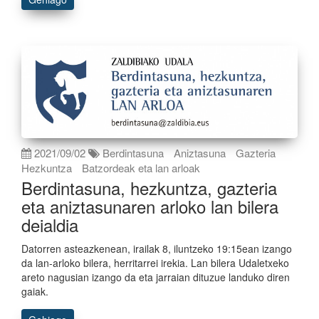
2021/09/02
Berdintasuna
Aniztasuna
Gazteria
Hezkuntza
Batzordeak eta lan arloak
Berdintasuna, hezkuntza, gazteria
eta aniztasunaren arloko lan bilera
deialdia
Datorren asteazkenean, irailak 8, iluntzeko 19:15ean izango
da lan-arloko bilera, herritarrei irekia. Lan bilera Udaletxeko
areto nagusian izango da eta jarraian dituzue landuko diren
gaiak.