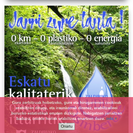
Gure zerbitzuak hobetzeko, gure eta hirugarrenen cookieak
erabiltzen ditugu, eta iraunkorrak direnez, erabiltzaileei
buruzko estatistikak ematen dizkigute. Nabigatzen jarraitzen
baduzu, cookie horiek erabiltzea onartzen duzu.
info +