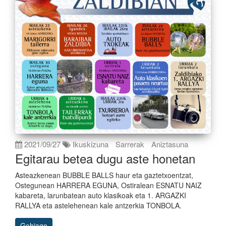
2021/09/27
Ikuskizuna
Sarrerak
Aniztasuna
Egitarau betea dugu aste honetan
Asteazkenean BUBBLE BALLS haur eta gaztetxoentzat,
Ostegunean HARRERA EGUNA, Ostiralean ESNATU NAIZ
kabareta, larunbatean auto klasikoak eta 1. ARGAZKI
RALLYA eta astelehenean kale antzerkia TONBOLA.
Gehiago