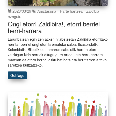
2023/03/29
Aniztasuna
Parte hartzea
Zaldibia
ezagutu
Ongi etorri Zaldibira!, etorri berriei
herri-harrera
Larunbatean egin zen azken hilabeteetan Zaldibira etorritako
herritar berriei ongi etorria emateko saioa. Itsasondotik,
Kolonbiatik, Bilbotik edo amaren sabeletik herrira etorri
zaizkigun kide berriak ditugu gure artean eta herri-harrera
martxan da etorri berriei esku bat bota eta herritarren arteko
saretzea bultzatzeko.
Gehiago