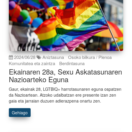
2024/06/28
Aniztasuna
Osoko bilkura / Plenoa
Komunitatea eta zaintza
Berdintasuna
Ekainaren 28a, Sexu Askatasunaren
Nazioarteko Eguna
Gaur, ekainak 28, LGTBIQ+ harrotasunaren eguna ospatzen
da Nazioartean. Atzoko udalbatzan ere presente izan zen
gaia eta jarraian duzuen adierazpena onartu zen.
Gehiago