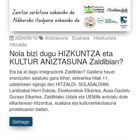
2024/06/10
Aniztasuna
Euskara
Hezkuntza
Hitzaldia
Nola bizi dugu HIZKUNTZA eta
KULTUR ANIZTASUNA Zaldibian?
Eta ba al dago integraziorik Zaldibian? Galdera hauei
erantzuten saiatuko gara bihar, asteartea hilak 11,
udaletxean egingo den HITZALDI- SOLASALDIAN.
Lardizabal Herri Eskola, Etxekonekok Elkartea, Ausa-Gaztelu
Guraso Elkartea, Zaldibiako Udala eta UEMAk antolatu dute
elkarlanean hitzordua, euskara eta kulturartekotasuna
proiektuaren baitan.
Gehiago