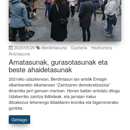
2023/05/26
Berdintasuna
Gazteria
Hezkuntza
Aniztasuna
Amatasunak, gurasotasunak eta
beste ahaidetasunak
2021eko udazkenean, Berdintasun lan-arlotik Emagin
elkartearekin elkarlanean “Zaintzaren demokratizazioa”
dinamika jarri genuen martxan. Honen baitan antolatu ditugu
Udaberriko zaintza ibilbideak, eta jarraian irakur
ditzakezue lehenengo ibilaldiaren kronika eta bigarrenerako
gonbita.
Gehiago