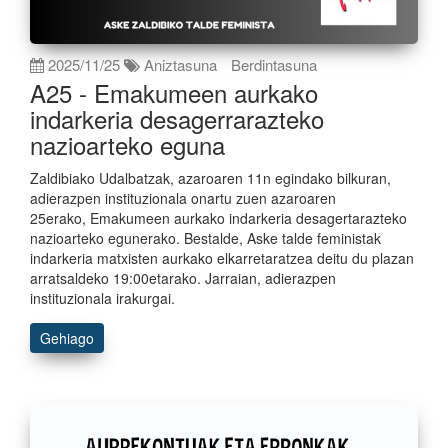
2025/11/25
Aniztasuna
Berdintasuna
A25 - Emakumeen aurkako
indarkeria desagerrarazteko
nazioarteko eguna
Zaldibiako Udalbatzak, azaroaren 11n egindako bilkuran,
adierazpen instituzionala onartu zuen azaroaren
25erako, Emakumeen aurkako indarkeria desagertarazteko
nazioarteko egunerako. Bestalde, Aske talde feministak
indarkeria matxisten aurkako elkarretaratzea deitu du plazan
arratsaldeko 19:00etarako. Jarraian, adierazpen
instituzionala irakurgai.
Gehiago