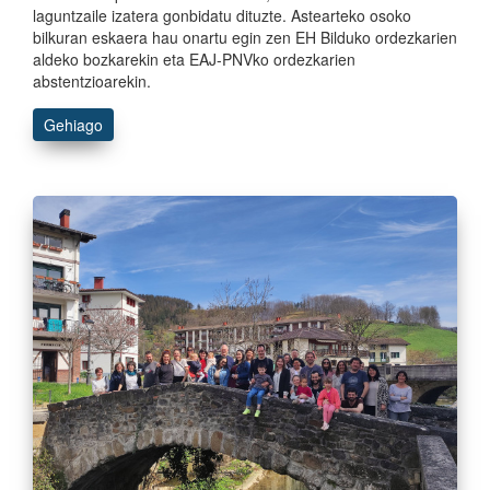
laguntzaile izatera gonbidatu dituzte. Astearteko osoko
bilkuran eskaera hau onartu egin zen EH Bilduko ordezkarien
aldeko bozkarekin eta EAJ-PNVko ordezkarien
abstentzioarekin.
Gehiago