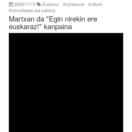
2023/11/13
Euskara
Aniztasuna
Kultura
Komunitatea eta zaintza
Martxan da "Egin nirekin ere
euskaraz!" kanpaina