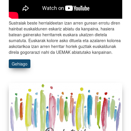
Sustraiak beste herrialdeetan izan arren gurean errotu diren
hainbat euskaldunen eskariz abiatu da kanpaina, hasiera
batean gainerako herritarrek euskara ukatzen dietela
sumatuta. Euskarak kolore asko dituela eta azalaren kolorea
askotarikoa izan arren herritar horiek guztiak euskaldunak
direla gogorarazi nahi da UEMAK abiatutako kanpainan.
Gehiago