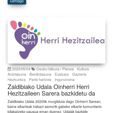
Gehiago
2023/05/04
Osoko bilkura / Plenoa
Kultura
Aniztasuna
Berdintasuna
Euskara
Gazteria
Hezkuntza
Parte hartzea
Ingurumena
Zaldibiako Udala Oinherri Herri
Hezitzaileen Sarera bazkidetu da
Zaldibiako Udala 2020tik murgilduta dago Oinherri Sarean,
baina elkarteak irabazi asmorik gabeko elkarte komunitario
bilakatzeko pausua eman duenez, Udalak bazkide