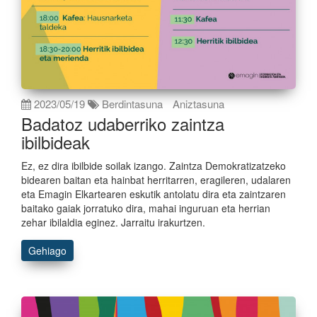
2023/05/19
Berdintasuna
Aniztasuna
Badatoz udaberriko zaintza
ibilbideak
Ez, ez dira ibilbide soilak izango. Zaintza Demokratizatzeko
bidearen baitan eta hainbat herritarren, eragileren, udalaren
eta Emagin Elkartearen eskutik antolatu dira eta zaintzaren
baitako gaiak jorratuko dira, mahai inguruan eta herrian
zehar ibilaldia eginez. Jarraitu irakurtzen.
Gehiago