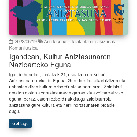
2023/05/19
Aniztasuna
Jaiak eta ospakizunak
Komunikazioa
Igandean, Kultur Aniztasunaren
Nazioarteko Eguna
Igande honetan, maiatzak 21, ospatzen da Kultur
Aniztasunaren Mundu Eguna. Gure herrian elkarbizitzen eta
nahasten diren kultura ezberdinetako herritarrek Zaldibiari
ematen dioten aberastasunaren garrantzia azpimarratzeko
eguna, beraz. Jatorri ezberdinak ditugu zaldibitarrok,
aniztasuna gure kultura eta herri nortasunaren bidaide
dugu.
Gehiago