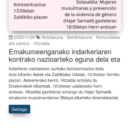
2023/11/24
Aniztasuna
Berdintasuna
Komunitatea
eta zaintza
Hitzaldia
Emakumeenganako indarkeriaren
kontrako nazioarteko eguna dela eta
Indarkeria matxistaren aurkako kontzentrazioa deitu
dute biharko Askek eta Zaldibiako Udalak, 13:00etan herriko
plazan. Astearterako berriz, hitzaldia antolatu du
Etxekonekok elkarteak, 18:00etan udaletxeko herri
aretoan. Hitzaldia gazteleraz emango du Hajar Samadik,
emakume musulmandarren Bidaya elkarteko lehendakariak.
Gehiago