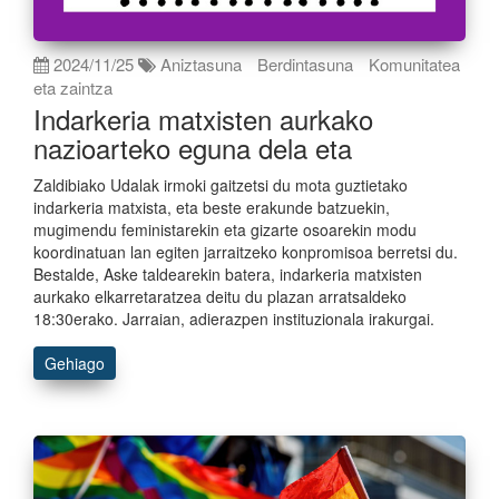
2024/11/25
Aniztasuna
Berdintasuna
Komunitatea
eta zaintza
Indarkeria matxisten aurkako
nazioarteko eguna dela eta
Zaldibiako Udalak irmoki gaitzetsi du mota guztietako
indarkeria matxista, eta beste erakunde batzuekin,
mugimendu feministarekin eta gizarte osoarekin modu
koordinatuan lan egiten jarraitzeko konpromisoa berretsi du.
Bestalde, Aske taldearekin batera, indarkeria matxisten
aurkako elkarretaratzea deitu du plazan arratsaldeko
18:30erako. Jarraian, adierazpen instituzionala irakurgai.
Gehiago