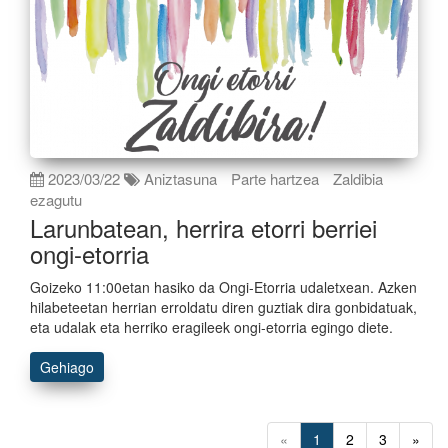
2023/03/22
Aniztasuna
Parte hartzea
Zaldibia
ezagutu
Larunbatean, herrira etorri berriei
ongi-etorria
Goizeko 11:00etan hasiko da Ongi-Etorria udaletxean. Azken
hilabeteetan herrian erroldatu diren guztiak dira gonbidatuak,
eta udalak eta herriko eragileek ongi-etorria egingo diete.
Gehiago
«
1
2
3
»