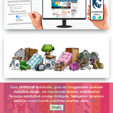
Gure zerbitzuak hobetzeko, gure eta hirugarrenen cookieak
erabiltzen ditugu, eta iraunkorrak direnez, erabiltzaileei
buruzko estatistikak ematen dizkigute. Nabigatzen jarraitzen
baduzu, cookie horiek erabiltzea onartzen duzu.
info +