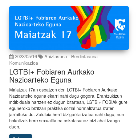
2023/05/16
Aniztasuna
Berdintasuna
Komunikazioa
LGTBI+ Fobiaren Aurkako
Nazioarteko Eguna
Maiatzak 17an ospatzen den LGTBI+ Fobiaren Aurkako
Nazioarteko eguna ekarri nahi dugu gogora. Erantzukizun
indibiduala hartzen ez dugun bitartean, LGTBI+ FOBIAk gure
eguneroko bizitzan praktika sozial normalizatua izaten
jarraituko du. Zaldibia herri bizigarria izatea nahi dugu, non
bakoitzak bere sexualitatea askatasunez bizi ahal izango
duen.