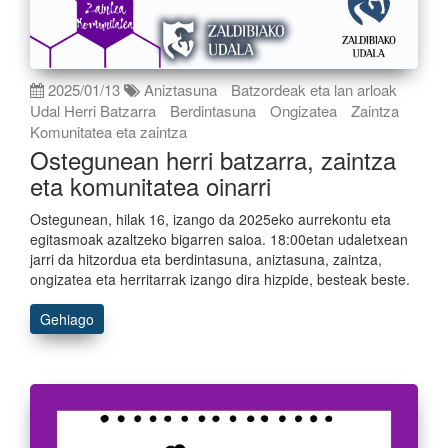
2025/01/13
Aniztasuna
Batzordeak eta lan arloak
Udal Herri Batzarra
Berdintasuna
Ongizatea
Zaintza
Komunitatea eta zaintza
Ostegunean herri batzarra, zaintza
eta komunitatea oinarri
Ostegunean, hilak 16, izango da 2025eko aurrekontu eta
egitasmoak azaltzeko bigarren saioa. 18:00etan udaletxean
jarri da hitzordua eta berdintasuna, aniztasuna, zaintza,
ongizatea eta herritarrak izango dira hizpide, besteak beste.
Gehiago