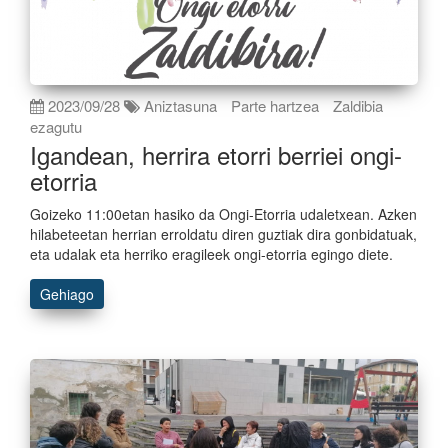
2023/09/28
Aniztasuna
Parte hartzea
Zaldibia
ezagutu
Igandean, herrira etorri berriei ongi-
etorria
Goizeko 11:00etan hasiko da Ongi-Etorria udaletxean. Azken
hilabeteetan herrian erroldatu diren guztiak dira gonbidatuak,
eta udalak eta herriko eragileek ongi-etorria egingo diete.
Gehiago