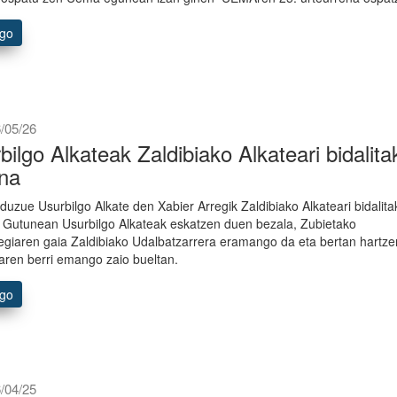
ago
/05/26
bilgo Alkateak Zaldibiako Alkateari bidalita
na
a duzue Usurbilgo Alkate den Xabier Arregik Zaldibiako Alkateari bidalit
 Gutunean Usurbilgo Alkateak eskatzen duen bezala, Zubietako
egiaren gaia Zaldibiako Udalbatzarrera eramango da eta bertan hartz
aren berri emango zaio bueltan.
ago
/04/25