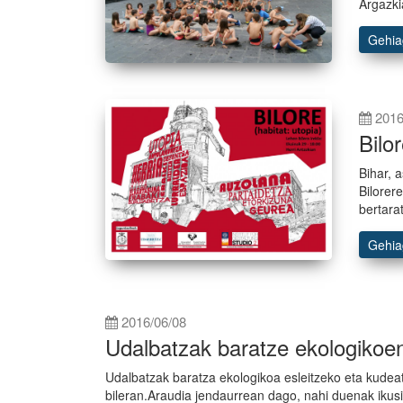
Argazki
Gehi
2016
Bilor
Bihar, 
Bilorer
bertara
Gehi
2016/06/08
Udalbatzak baratze ekologikoen
Udalbatzak baratza ekologikoa esleitzeko eta kude
bileran.Araudia jendaurrean dago, nahi duenak ikusi