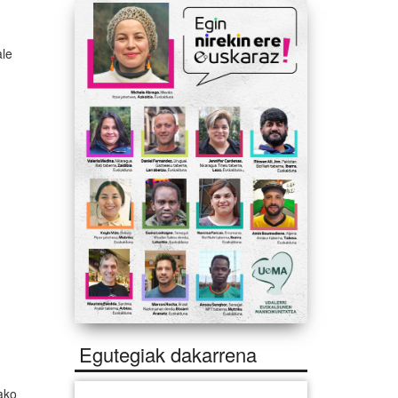
ale
Egutegiak dakarrena
iako