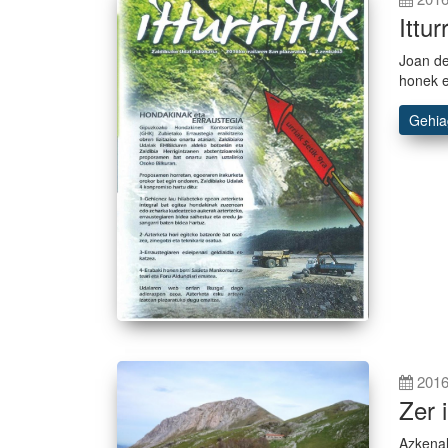
Ittur
Joan den
honek e
Gehi
2016
Zer 
Azkenal