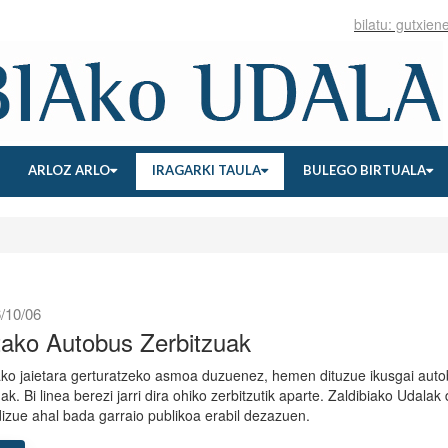
ARLOZ ARLO
IRAGARKI TAULA
BULEGO BIRTUALA
/10/06
tako Autobus Zerbitzuak
ako jaietara gerturatzeko asmoa duzuenez, hemen dituzue ikusgai aut
ak. Bi linea berezi jarri dira ohiko zerbitzutik aparte. Zaldibiako Udalak 
dizue ahal bada garraio publikoa erabil dezazuen.