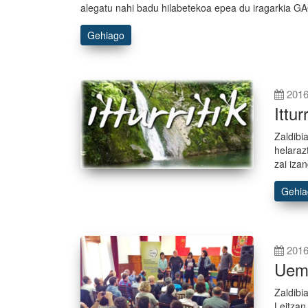
alegatu nahi badu hilabetekoa epea du iragarkia GA
Gehiago
2016
Ittur
Zaldibi
helaraz
zai iza
Gehi
2016
Uema
Zaldibi
Leitza