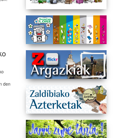
ko
ako
en den