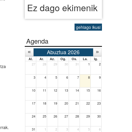
Ez dago ekimenik
gehiago ikusi
Agenda
Abuztua 2026
Al.
Ar.
Az.
Og.
Os.
La.
Ig.
27
28
29
30
31
1
2
ntza
3
4
5
6
7
8
9
10
11
12
13
14
15
16
17
18
19
20
21
22
23
24
25
26
27
28
29
30
rrak.
31
1
2
3
4
5
6