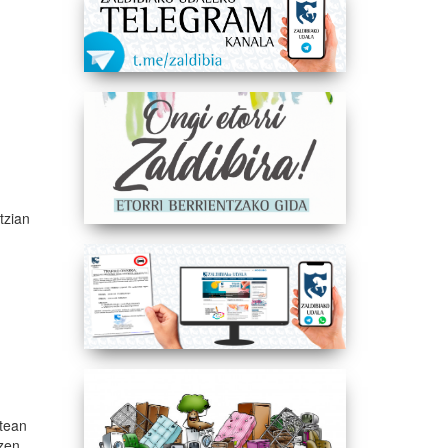
tzian
n
atean
zen.