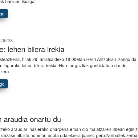
ak barruan ikusgai!
ago
/06/28
e: lehen bilera irekia
asteazkena, hilak 29, arratsaldeko 18:00etan Herri Antzokian izango da
en inguruko lehen bilera irekia. Herritar guztiak gonbidatuta daude
tzera.
ago
 araudia onartu du
atzeko araudiari hasierako onarpena eman dio maiatzaren 30ean egin 
 dezake albiste honetan edota udaletxera joanez gero.Norbaitek zerbai