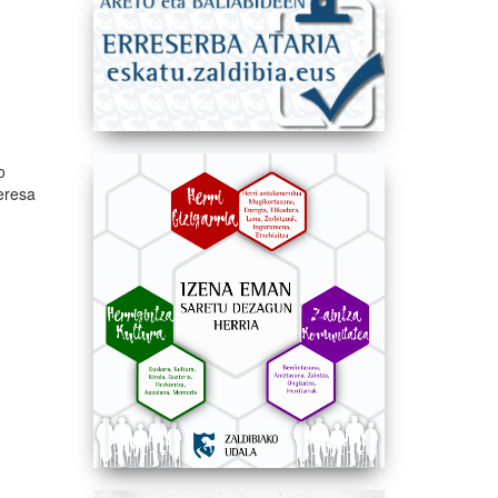
o
teresa