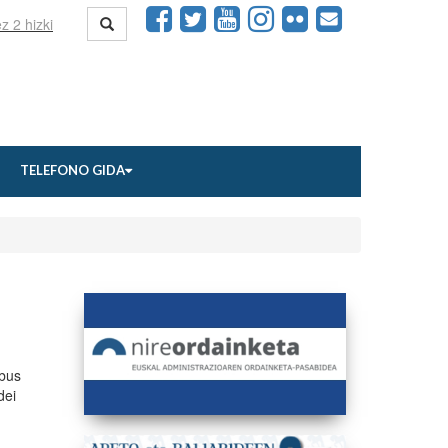
TELEFONO GIDA
obus
dei