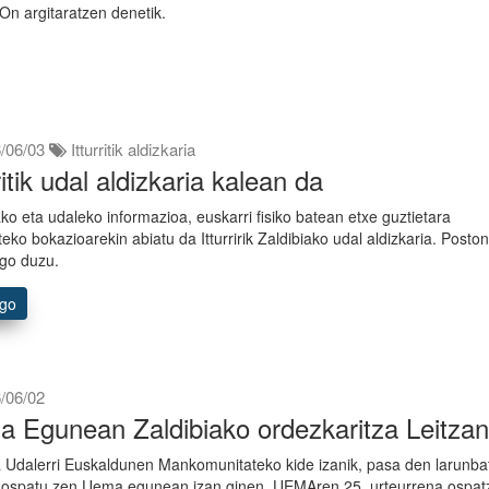
On argitaratzen denetik.
/06/03
Itturritik aldizkaria
ritik udal aldizkaria kalean da
ako eta udaleko informazioa, euskarri fisiko batean etxe guztietara
teko bokazioarekin abiatu da Itturririk Zaldibiako udal aldizkaria. Poston
ngo duzu.
ago
/06/02
 Egunean Zaldibiako ordezkaritza Leitza
a Udalerri Euskaldunen Mankomunitateko kide izanik, pasa den larunb
n ospatu zen Uema egunean izan ginen UEMAren 25. urteurrena ospat