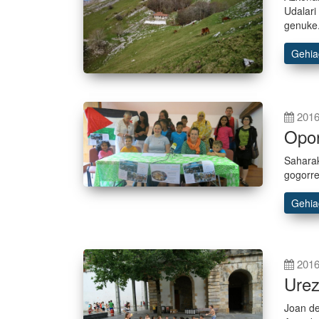
Udalari
genuke
Gehi
2016
Opor
Saharak
gogorre
Gehi
2016
Urez
Joan de