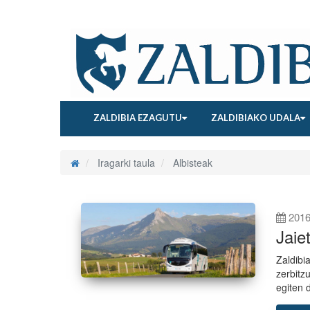
ZALDIBIA EZAGUTU
ZALDIBIAKO UDALA
Iragarki taula
Albisteak
2016
Jaie
Zaldibi
zerbitzu
egiten 