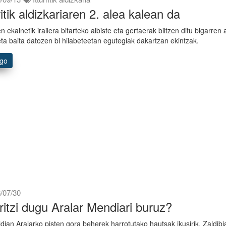
ritik aldizkariaren 2. alea kalean da
 ekainetik irailera bitarteko albiste eta gertaerak biltzen ditu bigarren 
ta baita datozen bi hilabeteetan egutegiak dakartzan ekintzak.
ago
/07/30
iritzi dugu Aralar Mendiari buruz?
dian Aralarko pisten gora beherek harrotutako hautsak ikusirik, Zaldib