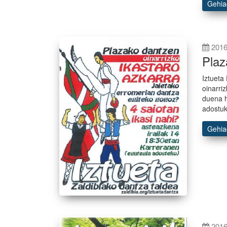
Gehi
2016
Plaz
Iztueta
oinarri
duena h
adostuk
Gehi
2016