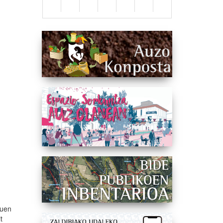
zuen
t