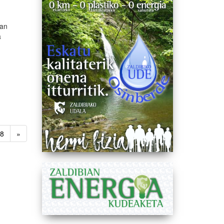
oan
a
8
»