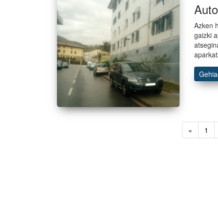
Auto
Azken h
gaizki 
atsegin
aparkat
Gehi
«
1