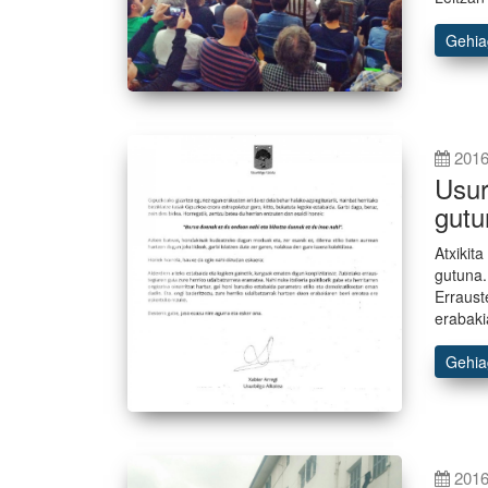
Gehi
2016
Usur
gutu
Atxikit
gutuna.
Erraust
erabaki
Gehi
2016