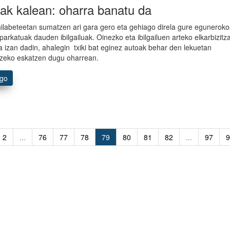
ak kalean: oharra banatu da
ilabeteetan sumatzen ari gara gero eta gehiago direla gure egunerok
aparkatuak dauden ibilgailuak. Oinezko eta ibilgailuen arteko elkarbizitz
a izan dadin, ahalegin txiki bat eginez autoak behar den lekuetan
zeko eskatzen dugu oharrean.
ago
2
...
76
77
78
79
80
81
82
...
97
9