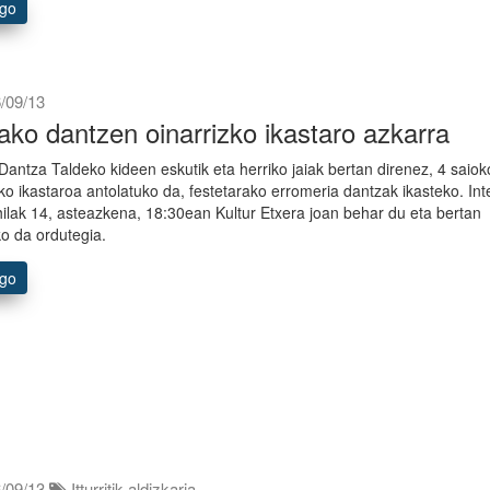
ago
/09/13
ako dantzen oinarrizko ikastaro azkarra
 Dantza Taldeko kideen eskutik eta herriko jaiak bertan direnez, 4 saiok
zko ikastaroa antolatuko da, festetarako erromeria dantzak ikasteko. In
ilak 14, asteazkena, 18:30ean Kultur Etxera joan behar du eta bertan
o da ordutegia.
ago
/09/13
Itturritik aldizkaria