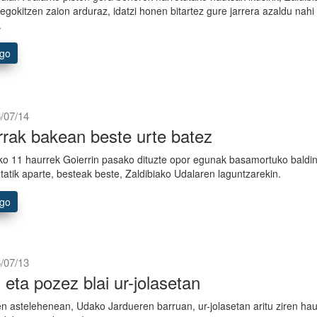
 egokitzen zaion arduraz, idatzi honen bitartez gure jarrera azaldu nahi
.
ago
/07/14
rak bakean beste urte batez
o 11 haurrek Goierrin pasako dituzte opor egunak basamortuko baldi
tatik aparte, besteak beste, Zaldibiako Udalaren laguntzarekin.
ago
/07/13
 eta pozez blai ur-jolasetan
n astelehenean, Udako Jardueren barruan, ur-jolasetan aritu ziren hau