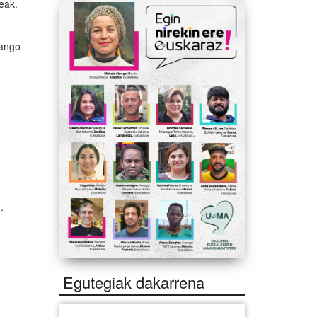
teak.
oango
.
Egutegiak dakarrena