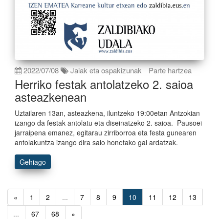
2022/07/08
Jaiak eta ospakizunak
Parte hartzea
Herriko festak antolatzeko 2. saioa
asteazkenean
Uztailaren 13an, asteazkena, iluntzeko 19:00etan Antzokian
izango da festak antolatu eta diseinatzeko 2. saioa. Pausoei
jarraipena emanez, egitarau zirriborroa eta festa gunearen
antolakuntza izango dira saio honetako gai ardatzak.
Gehiago
«
1
2
...
7
8
9
10
11
12
13
...
67
68
»