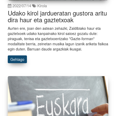
2022/07/14
Kirola
Udako kirol jardueratan gustora aritu
dira haur eta gaztetxoak
Aurten ere, joan den astean zehazki, Zaldibiako haur eta
gaztetxoek udako kanpainako kirol saioez gozatu dute:
piraguak, tenisa eta gaztetxoentzako "Gazte-forman"
modalitate berria, zeinetan musika lagun izanik ariketa fisikoa
egin duten. Barruan daude argazkiak ikusgai.
Gehiago