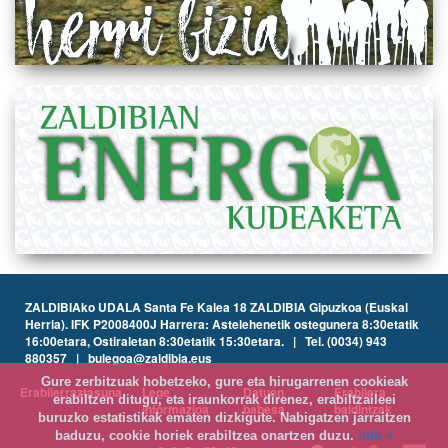
ZALDIBIAko UDALA Santa Fe Kalea 18 ZALDIBIA Gipuzkoa (Euskal
Herria). IFK P2008400J Harrera: Astelehenetik ostegunera 8:30etatik
16:00etara, Ostiraletan 8:30etatik 15:30etara. | Tel. (0034) 943
880357 | bulegoa@zaldibia.eus
Gure zerbitzuak hobetzeko, gure eta hirugarrenen cookieak
Erabilerraztasuna
Lege
Datuen
Erabilera
erabiltzen ditugu, eta iraunkorrak direnez, erabiltzaileei
informazioa
babesa
baldintzak
buruzko estatistikak ematen dizkigute. Nabigatzen jarraitzen
baduzu, cookie horiek erabiltzea onartzen duzu.
info +