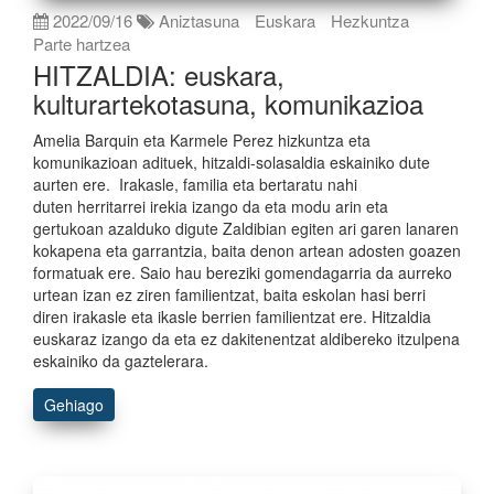
2022/09/16
Aniztasuna
Euskara
Hezkuntza
Parte hartzea
HITZALDIA: euskara,
kulturartekotasuna, komunikazioa
Amelia Barquin eta Karmele Perez hizkuntza eta
komunikazioan adituek, hitzaldi-solasaldia eskainiko dute
aurten ere. Irakasle, familia eta bertaratu nahi
duten herritarrei irekia izango da eta modu arin eta
gertukoan azalduko digute Zaldibian egiten ari garen lanaren
kokapena eta garrantzia, baita denon artean adosten goazen
formatuak ere. Saio hau bereziki gomendagarria da aurreko
urtean izan ez ziren familientzat, baita eskolan hasi berri
diren irakasle eta ikasle berrien familientzat ere. Hitzaldia
euskaraz izango da eta ez dakitenentzat aldibereko itzulpena
eskainiko da gaztelerara.
Gehiago