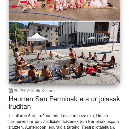
2022/07/15
Kultura
Haurren San Ferminak eta ur jolasak
iruditan
Uztailaren 6an, Iruñean edo Lesakan bezalaxe, Udako
jardueren barruan Zaldibiako txikienek San Ferminak ospatu
zituzten. Aurtengoan, eguraldia tarteko, Resti pilotalekuan.