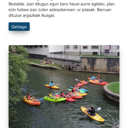
Bestalde, izan ditugun egun bero hauei aurre egiteko, plan
ezin hobea izan zuten asteazkenean: ur jolasak. Barruan
dituzue argazkiak ikusgai.
Gehiago