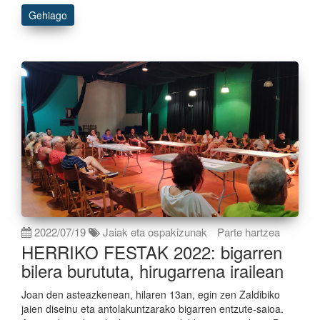
Gehiago
2022/07/19
Jaiak eta ospakizunak
Parte hartzea
HERRIKO FESTAK 2022: bigarren
bilera burututa, hirugarrena irailean
Joan den asteazkenean, hilaren 13an, egin zen Zaldibiko
jaien diseinu eta antolakuntzarako bigarren entzute-saioa.