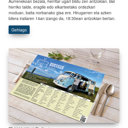
Aurrenekoan bezala, herritar ugari bildu zen antzokian. Bai
herriko talde, eragile edo elkarteetako ordezkari
moduan, baita norbanako gisa ere. Hirugarren eta azken
bilera irailaren 14an izango da, 18:30ean antzokian bertan.
Gehiago