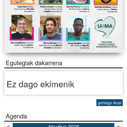
Egutegiak dakarrena
Ez dago ekimenik
gehiago ikusi
Agenda
Abuztua 2026