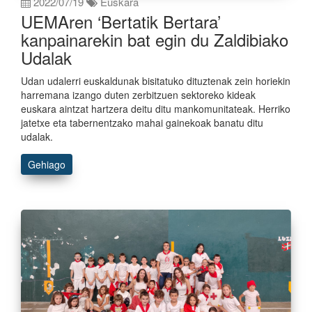
2022/07/19
Euskara
UEMAren ‘Bertatik Bertara’
kanpainarekin bat egin du Zaldibiako
Udalak
Udan udalerri euskaldunak bisitatuko dituztenak zein horiekin
harremana izango duten zerbitzuen sektoreko kideak
euskara aintzat hartzera deitu ditu mankomunitateak. Herriko
jatetxe eta tabernentzako mahai gainekoak banatu ditu
udalak.
Gehiago