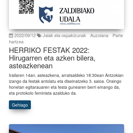
2022/09/12
Jaiak eta ospakizunak
Auzolana
Parte
hartzea
HERRIKO FESTAK 2022:
Hirugarren eta azken bilera,
asteazkenean
Irailaren 14an, asteazkena, arratsaldeko 18:30ean Antzokian
izango da festak antolatu eta diseinatzeko 3. saioa. Oraingo
honetan egitarauaren eta festa gunearen berri emango da,
eta protokolo feminista azalduko da.
Gehiago