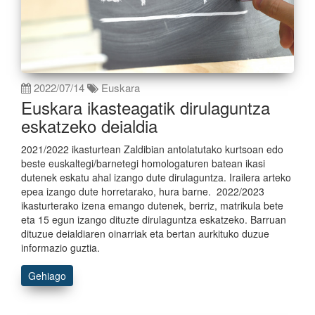
2022/07/14
Euskara
Euskara ikasteagatik dirulaguntza
eskatzeko deialdia
2021/2022 ikasturtean Zaldibian antolatutako kurtsoan edo
beste euskaltegi/barnetegi homologaturen batean ikasi
dutenek eskatu ahal izango dute dirulaguntza. Irailera arteko
epea izango dute horretarako, hura barne. 2022/2023
ikasturterako izena emango dutenek, berriz, matrikula bete
eta 15 egun izango dituzte dirulaguntza eskatzeko. Barruan
dituzue deialdiaren oinarriak eta bertan aurkituko duzue
informazio guztia.
Gehiago