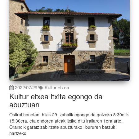
2022/07/29
Kultur etxea
Kultur etxea itxita egongo da
abuztuan
Ostiral honetan, hilak 29, zabalik egongo da goizeko 8:30etik
15:30era, eta ondoren ateak itxiko ditu irailaren 1era arte.
Oraindik garaiz zabiltzate abuzturako libururen batzuk
hartzeko.