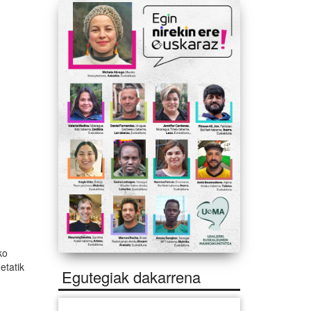
ko
etatik
Egutegiak dakarrena