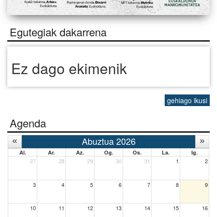
Egutegiak dakarrena
Ez dago ekimenik
gehiago ikusi
Agenda
Abuztua 2026
Al.
Ar.
Az.
Og.
Os.
La.
Ig.
27
28
29
30
31
1
2
3
4
5
6
7
8
9
10
11
12
13
14
15
16