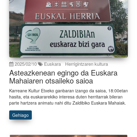
2025/02/10
Euskara
Herrigintzaren kultura
Asteazkenean egingo da Euskara
Mahaiaren otsaileko saioa
Karreane Kultur Etxeko ganbaran izango da saioa, 18:00etan
hasita, eta euskararekiko interesa duten herritarrak bileran
parte hartzera animatu nahi ditu Zaldibiko Euskara Mahaiak.
Gehiago