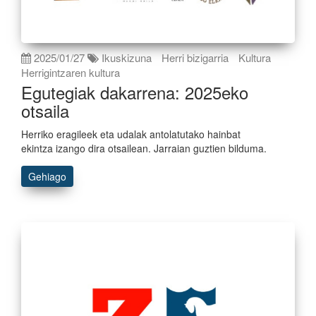
2025/01/27
Ikuskizuna
Herri bizigarria
Kultura
Herrigintzaren kultura
Egutegiak dakarrena: 2025eko
otsaila
Herriko eragileek eta udalak antolatutako hainbat
ekintza izango dira otsailean. Jarraian guztien bilduma.
Gehiago