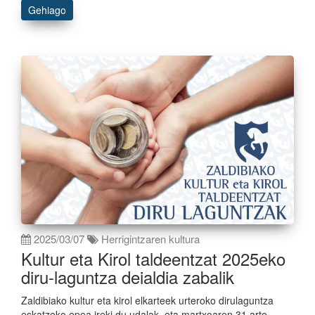
Gehiago
2025/03/07
Herrigintzaren kultura
Kultur eta Kirol taldeentzat 2025eko
diru-laguntza deialdia zabalik
Zaldibiako kultur eta kirol elkarteek urteroko dirulaguntza
eskatzeko epea ireki du udalak, eta martxoaren 31 arte