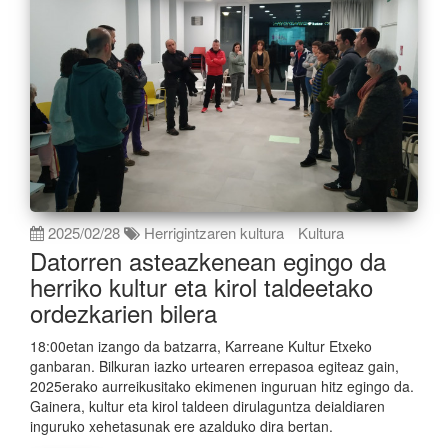
2025/02/28
Herrigintzaren kultura
Kultura
Datorren asteazkenean egingo da
herriko kultur eta kirol taldeetako
ordezkarien bilera
18:00etan izango da batzarra, Karreane Kultur Etxeko
ganbaran. Bilkuran iazko urtearen errepasoa egiteaz gain,
2025erako aurreikusitako ekimenen inguruan hitz egingo da.
Gainera, kultur eta kirol taldeen dirulaguntza deialdiaren
inguruko xehetasunak ere azalduko dira bertan.