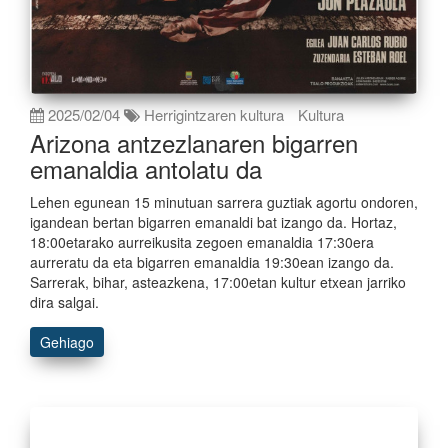
2025/02/04
Herrigintzaren kultura
Kultura
Arizona antzezlanaren bigarren
emanaldia antolatu da
Lehen egunean 15 minutuan sarrera guztiak agortu ondoren,
igandean bertan bigarren emanaldi bat izango da. Hortaz,
18:00etarako aurreikusita zegoen emanaldia 17:30era
aurreratu da eta bigarren emanaldia 19:30ean izango da.
Sarrerak, bihar, asteazkena, 17:00etan kultur etxean jarriko
dira salgai.
Gehiago