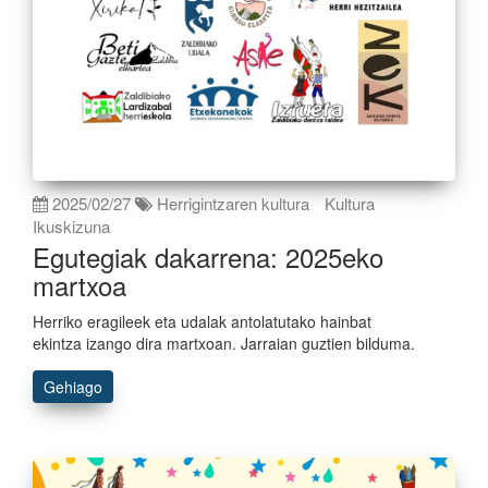
2025/02/27
Herrigintzaren kultura
Kultura
Ikuskizuna
Egutegiak dakarrena: 2025eko
martxoa
Herriko eragileek eta udalak antolatutako hainbat
ekintza izango dira martxoan. Jarraian guztien bilduma.
Gehiago