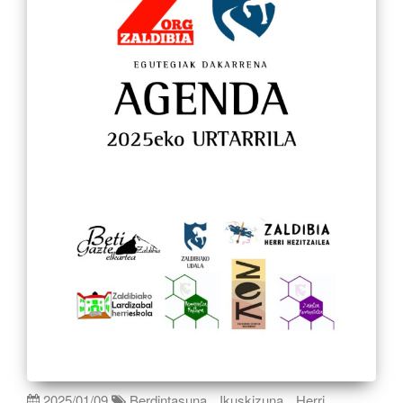
2025/01/09
Berdintasuna
Ikuskizuna
Herri