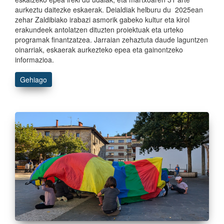
aurkeztu daitezke eskaerak. Deialdiak helburu du 2025ean
zehar Zaldibiako irabazi asmorik gabeko kultur eta kirol
erakundeek antolatzen dituzten proiektuak eta urteko
programak finantzatzea. Jarraian zehaztuta daude laguntzen
oinarriak, eskaerak aurkezteko epea eta gainontzeko
informazioa.
Gehiago