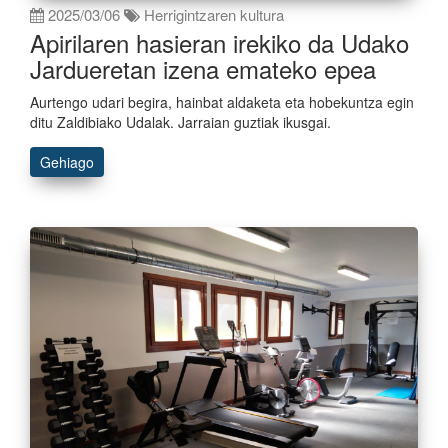
2025/03/06
Herrigintzaren kultura
Apirilaren hasieran irekiko da Udako
Jardueretan izena emateko epea
Aurtengo udari begira, hainbat aldaketa eta hobekuntza egin
ditu Zaldibiako Udalak. Jarraian guztiak ikusgai.
Gehiago