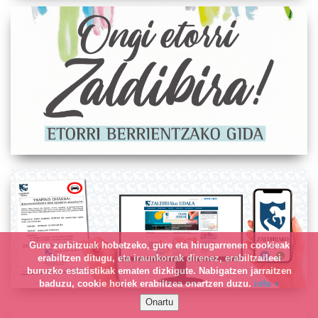
Gure zerbitzuak hobetzeko, gure eta hirugarrenen cookieak
erabiltzen ditugu, eta iraunkorrak direnez, erabiltzaileei
buruzko estatistikak ematen dizkigute. Nabigatzen jarraitzen
baduzu, cookie horiek erabiltzea onartzen duzu.
info +