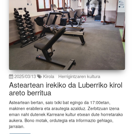
2025/03/13
Kirola
Herrigintzaren kultura
Asteartean irekiko da Luberriko kirol
areto berritua
Asteartean bertan, saio txiki bat egingo da 17:00etan,
makinen erabilera eta arautegia azalduz. Zerbitzuan izena
eman nahi dutenek Karreane kultur etxean dute horretarako
aukera. Bono motak, ordutegia eta informazio gehiago,
jarraian.