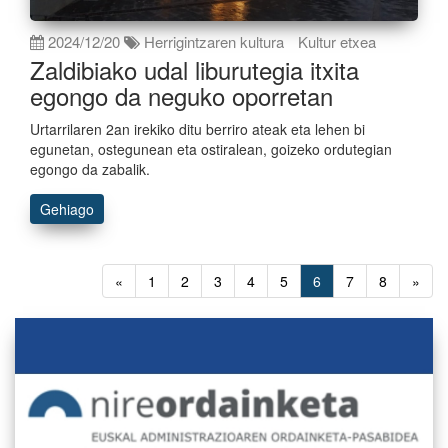
2024/12/20
Herrigintzaren kultura
Kultur etxea
Zaldibiako udal liburutegia itxita
egongo da neguko oporretan
Urtarrilaren 2an irekiko ditu berriro ateak eta lehen bi
egunetan, ostegunean eta ostiralean, goizeko ordutegian
egongo da zabalik.
Gehiago
«
1
2
3
4
5
6
7
8
»