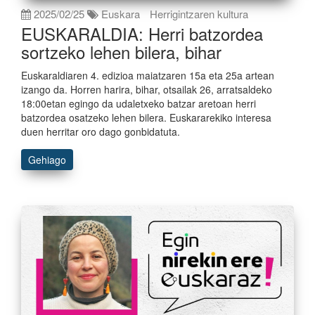
2025/02/25
Euskara
Herrigintzaren kultura
EUSKARALDIA: Herri batzordea
sortzeko lehen bilera, bihar
Euskaraldiaren 4. edizioa maiatzaren 15a eta 25a artean
izango da. Horren harira, bihar, otsailak 26, arratsaldeko
18:00etan egingo da udaletxeko batzar aretoan herri
batzordea osatzeko lehen bilera. Euskararekiko interesa
duen herritar oro dago gonbidatuta.
Gehiago