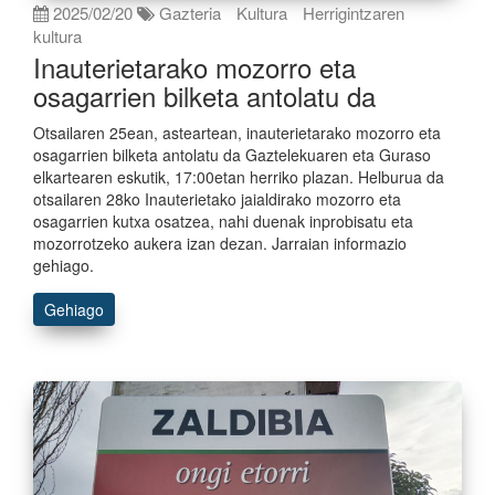
2025/02/20
Gazteria
Kultura
Herrigintzaren
kultura
Inauterietarako mozorro eta
osagarrien bilketa antolatu da
Otsailaren 25ean, asteartean, inauterietarako mozorro eta
osagarrien bilketa antolatu da Gaztelekuaren eta Guraso
elkartearen eskutik, 17:00etan herriko plazan. Helburua da
otsailaren 28ko Inauterietako jaialdirako mozorro eta
osagarrien kutxa osatzea, nahi duenak inprobisatu eta
mozorrotzeko aukera izan dezan. Jarraian informazio
gehiago.
Gehiago