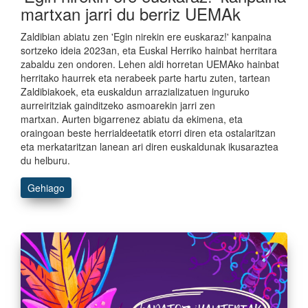
martxan jarri du berriz UEMAk
Zaldibian abiatu zen 'Egin nirekin ere euskaraz!' kanpaina
sortzeko ideia 2023an, eta Euskal Herriko hainbat herritara
zabaldu zen ondoren. Lehen aldi horretan UEMAko hainbat
herritako haurrek eta nerabeek parte hartu zuten, tartean
Zaldibiakoek, eta euskaldun arrazializatuen inguruko
aurreiritziak gainditzeko asmoarekin jarri zen
martxan. Aurten bigarrenez abiatu da ekimena, eta
oraingoan beste herrialdeetatik etorri diren eta ostalaritzan
eta merkataritzan lanean ari diren euskaldunak ikusaraztea
du helburu.
Gehiago