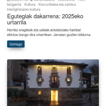
bizigarria
Kultura
Komunitatea eta zaintza
Herrigintzaren kultura
Egutegiak dakarrena: 2025eko
urtarrila
Herriko eragileek eta udalak antolatutako hainbat
ekintza izango dira urtarrilean. Jarraian guztien bilduma.
Gehiago