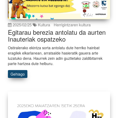
2025/02/25
Kultura
Herrigintzaren kultura
Egitarau berezia antolatu da aurten
Inauteriak ospatzeko
Ostiralerako ekintza sorta antolatu dute herriko hainbat
eragilek elkarlanean, arratsalde hasieratik gauera arte
luzatuko dena. Haurrek zein adin guztietako zaldibitarrek
parte hartzea dute helburu.
Gehiago