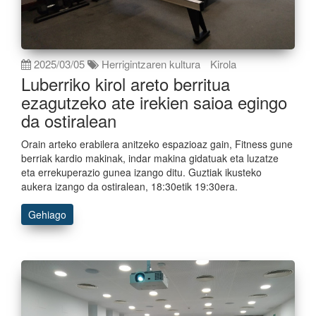
2025/03/05
Herrigintzaren kultura
Kirola
Luberriko kirol areto berritua
ezagutzeko ate irekien saioa egingo
da ostiralean
Orain arteko erabilera anitzeko espazioaz gain, Fitness gune
berriak kardio makinak, indar makina gidatuak eta luzatze
eta errekuperazio gunea izango ditu. Guztiak ikusteko
aukera izango da ostiralean, 18:30etik 19:30era.
Gehiago