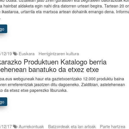
ta hainbat aldaketa egin nahi dira datorren urteari begira. Tartean 20 
e ikastaroa, urtarrila eta martxoa artean dohainik emango dena. Inform
.
ago
/12/19
Euskara
Herrigintzaren kultura
arazko Produktuen Katalogo berria
lehenean banatuko da etxez etxe
oa.eus webguneak haur eta gaztetxoentzako 12.000 produktu baina
ren erreferentziak jasotzen ditu dagoeneko. Zaldibian, astelehenean
o da etxez etxe paperezko liburuxka.
ago
/12/17
Aurrekontuak
Batzordeak eta lan arloak
Parte hartzea