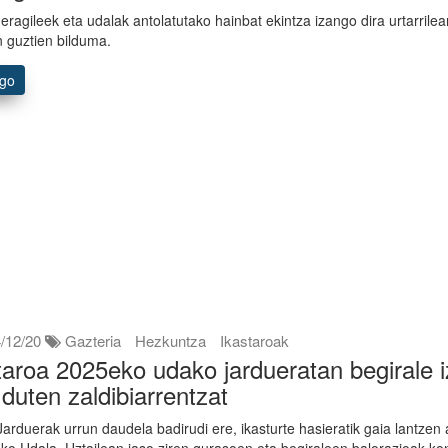
 eragileek eta udalak antolatutako hainbat ekintza izango dira urtarrilea
n guztien bilduma.
ago
/12/20
Gazteria
Hezkuntza
Ikastaroak
taroa 2025eko udako jardueratan begirale 
 duten zaldibiarrentzat
arduerak urrun daudela badirudi ere, ikasturte hasieratik gaia lantzen 
ako Udala. Uztailean jaso ziren gurasoen eta begiraleen balorazioak ko