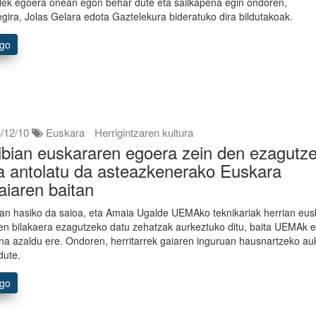
lek egoera onean egon behar dute eta sailkapena egin ondoren,
egira, Jolas Gelara edota Gaztelekura bideratuko dira bildutakoak.
ago
/12/10
Euskara
Herrigintzaren kultura
ibian euskararen egoera zein den ezagutz
a antolatu da asteazkenerako Euskara
iaren baitan
an hasiko da saioa, eta Amaia Ugalde UEMAko teknikariak herrian eus
en bilakaera ezagutzeko datu zehatzak aurkeztuko ditu, baita UEMAk e
na azaldu ere. Ondoren, herritarrek gaiaren inguruan hausnartzeko au
dute.
ago