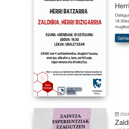
Herr
Ostegun
18:30ea
mugikor
Gehi
2024
Zald