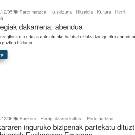
/12/05
Parte hartzea
Ikuskizuna
Hitzaldia
Kultura
Herri
ia
egiak dakarrena: abendua
 eragileek eta udalak antolatutako hainbat ekintza izango dira abendua
n guztien bilduma.
ago
/12/05
Euskara
Herrigintzaren kultura
Parte hartzea
araren inguruko bizipenak partekatu dituz
ibitarrek Euskararen Egunean