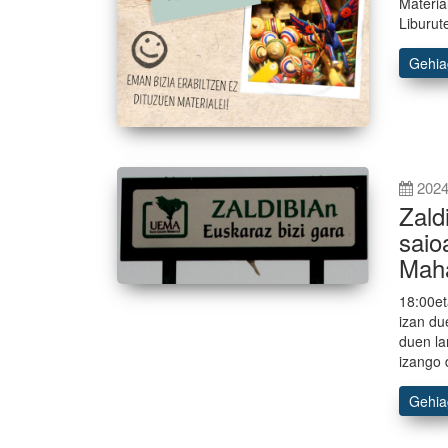
Materia
Liburut
Gehi
2024
Zald
saio
Maha
18:00et
izan du
duen la
izango 
Gehi