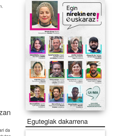
n.
izan
Egutegiak dakarrena
ari da
ntutan