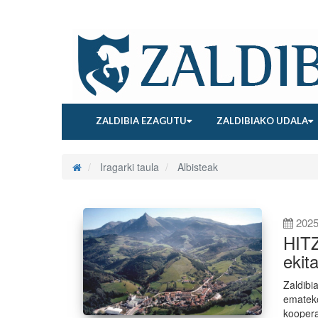
ZALDIBIA EZAGUTU
ZALDIBIAKO UDALA
Iragarki taula
Albisteak
2025
HITZ
ekita
Zaldibi
emateko
koopera