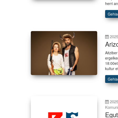
herri a
Gehi
2025
Ariz
Aitzibe
ergelke
18:00et
kultur 
Gehi
2025
Komunit
Egut