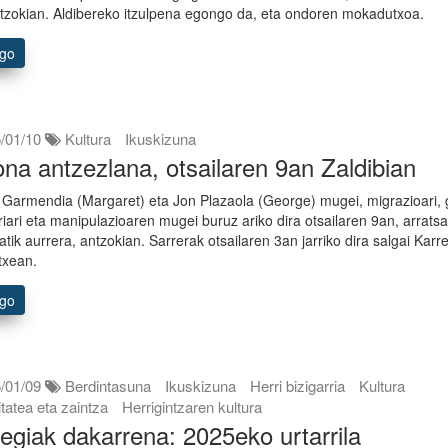
ntzokian. Aldibereko itzulpena egongo da, eta ondoren mokadutxoa.
ago
/01/10
Kultura
Ikuskizuna
ona antzezlana, otsailaren 9an Zaldibian
r Garmendia (Margaret) eta Jon Plazaola (George) mugei, migrazioari, 
riari eta manipulazioaren mugei buruz ariko dira otsailaren 9an, arrats
atik aurrera, antzokian. Sarrerak otsailaren 3an jarriko dira salgai Kar
etxean.
ago
/01/09
Berdintasuna
Ikuskizuna
Herri bizigarria
Kultura
atea eta zaintza
Herrigintzaren kultura
egiak dakarrena: 2025eko urtarrila