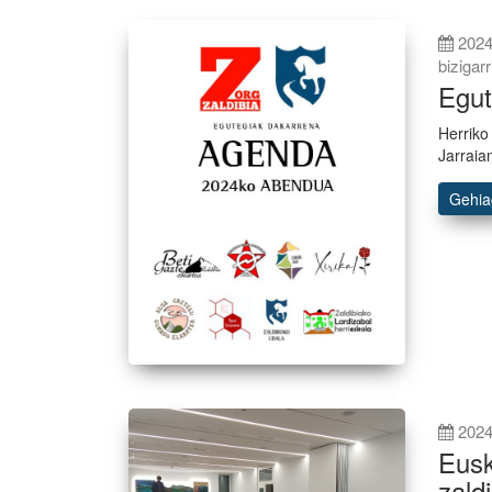
2024
bizigarr
Egut
Herriko
Jarraia
Gehi
2024
Eusk
zald