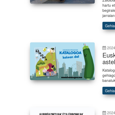
hartu e
begiral
jarraian
Gehi
2024
Eusk
aste
Katalog
gehiago
banatuk
Gehi
2024