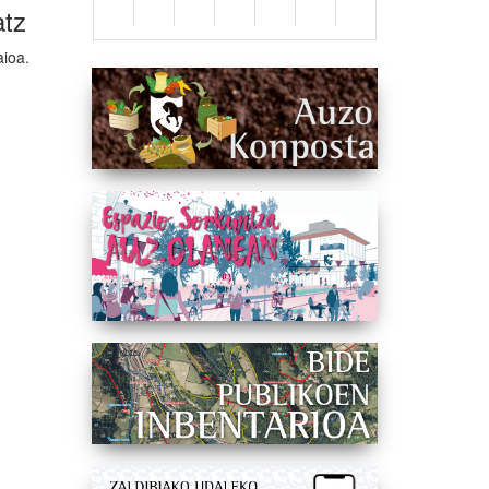
atz
aioa.