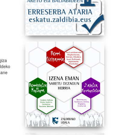
giza
aldeko
reane