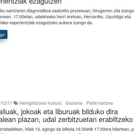
rientziak ezagutzen
ako zaintzaren diagnostikoa osatzeko prozesuan, hirugarren zita izang
enean. 17:00etan, udaletxeko herri aretoan, Hernaniko, Usurbilgo eta
tako esperientziak ezagutzeko aukera izango da.
ago
/12/11
Herrigintzaren kultura
Gazteria
Parte hartzea
ailuak, jokoak eta liburuak bilduko dira
ralean plazan, udal zerbitzuetan erabiltzeko
 arratsaldean, hilak 13, egingo da bilketa,16:30etik 17:30era bitartean, 