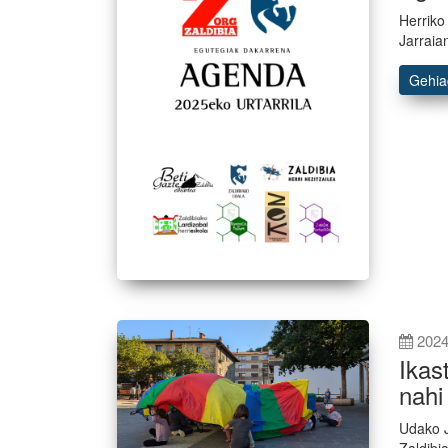
Herriko
Jarraia
Gehi
2024
Ikas
nahi
Udako J
Zaldibi