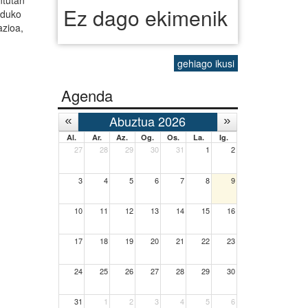
Ez dago ekimenik
orduko
azioa,
gehiago ikusi
Agenda
Abuztua 2026
Al.
Ar.
Az.
Og.
Os.
La.
Ig.
27
28
29
30
31
1
2
3
4
5
6
7
8
9
10
11
12
13
14
15
16
17
18
19
20
21
22
23
24
25
26
27
28
29
30
31
1
2
3
4
5
6