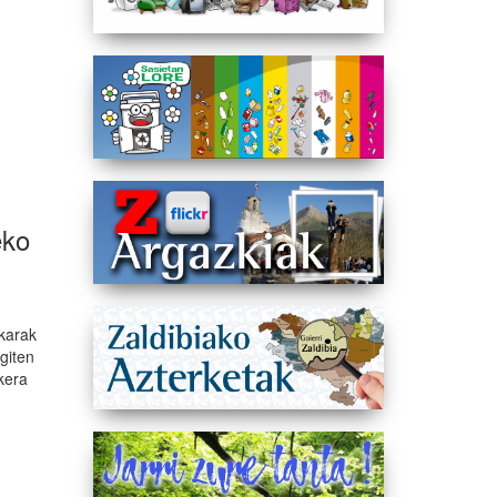
eko
karak
giten
kera