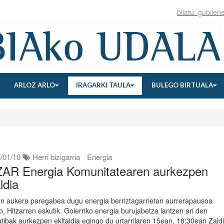
ARLOZ ARLO
IRAGARKI TAULA
BULEGO BIRTUALA
/01/10
Herri bizigarria
Energia
AR Energia Komunitatearen aurkezpen
ldia
an aukera paregabea dugu energia berriztagarrietan aurrerapausoa
, Hitzarren eskutik. Goierriko energia burujabetza lantzen ari den
tibak aurkezpen ekitaldia egingo du urtarrilaren 15ean, 18:30ean Zald