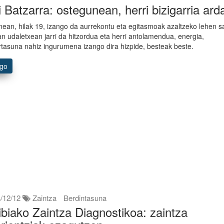
i Batzarra: ostegunean, herri bizigarria ard
ean, hilak 19, izango da aurrekontu eta egitasmoak azaltzeko lehen s
n udaletxean jarri da hitzordua eta herri antolamendua, energia,
tasuna nahiz ingurumena izango dira hizpide, besteak beste.
ago
/12/12
Zaintza
Berdintasuna
ibiako Zaintza Diagnostikoa: zaintza