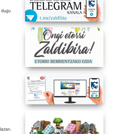
o dugu
plazan.