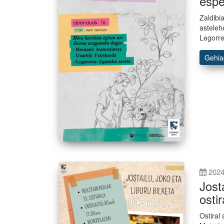
espe
Zaldibi
asteleh
Legorre
Gehi
2024
Jost
osti
Ostiral