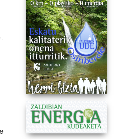
n.
te