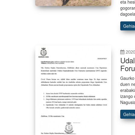
eta hes
gogorar
dagoela
Gehi
2020
Udal
Foru
Gaurko 
duen ne
erabaki
izango 
Nagusia
Gehi