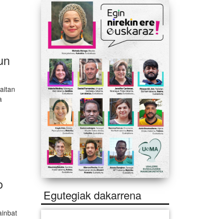
un
aitan
a
o
Egutegiak dakarrena
ainbat