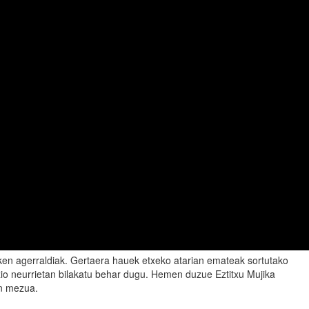
zken agerraldiak. Gertaera hauek etxeko atarian emateak sortutako
zio neurrietan bilakatu behar dugu. Hemen duzue Eztitxu Mujika
en mezua.