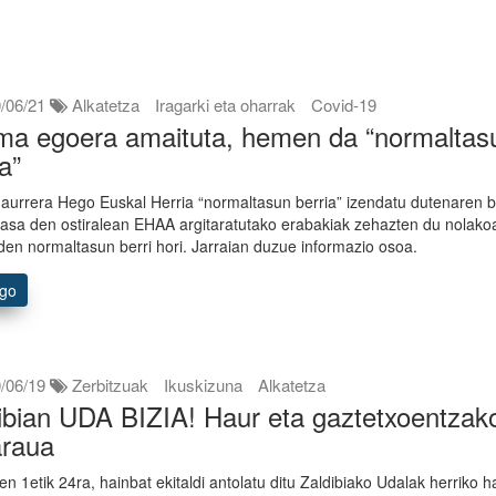
/06/21
Alkatetza
Iragarki eta oharrak
Covid-19
ma egoera amaituta, hemen da “normaltas
ia”
 aurrera Hego Euskal Herria “normaltasun berria” izendatu dutenaren b
asa den ostiralean EHAA argitaratutako erabakiak zehazten du nolako
den normaltasun berri hori. Jarraian duzue informazio osoa.
ago
/06/19
Zerbitzuak
Ikuskizuna
Alkatetza
ibian UDA BIZIA! Haur eta gaztetxoentzak
araua
ren 1etik 24ra, hainbat ekitaldi antolatu ditu Zaldibiako Udalak herriko h