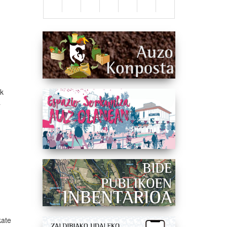
ak
a
kate