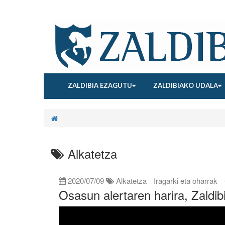
ZALDIBIA EZAGUTU
ZALDIBIAKO UDALA
Alkatetza
2020/07/09
Alkatetza
Iragarki eta oharrak
Osasun alertaren harira, Zaldi