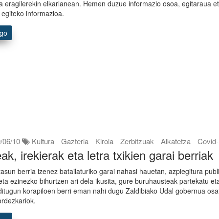
ta eragilerekin elkarlanean. Hemen duzue informazio osoa, egitaraua et
egiteko informazioa.
ago
/06/10
Kultura
Gazteria
Kirola
Zerbitzuak
Alkatetza
Covid
ak, irekierak eta letra txikien garai berriak
asun berria izenez batailaturiko garai nahasi hauetan, azpiegitura pub
ta ezinezko bihurtzen ari dela ikusita, gure buruhausteak partekatu et
ditugun korapiloen berri eman nahi dugu Zaldibiako Udal gobernua os
rdezkariok.