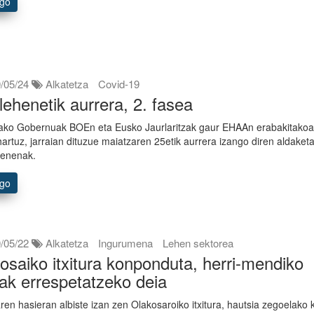
ago
/05/24
Alkatetza
Covid-19
lehenetik aurrera, 2. fasea
ako Gobernuak BOEn eta Eusko Jaurlaritzak gaur EHAAn erabakitako
 hartuz, jarraian dituzue maiatzaren 25etik aurrera izango diren aldaket
enenak.
ago
/05/22
Alkatetza
Ingurumena
Lehen sektorea
osaiko itxitura konponduta, herri-mendiko
ak errespetatzeko deia
ren hasieran albiste izan zen Olakosaroiko itxitura, hautsia zegoelako 