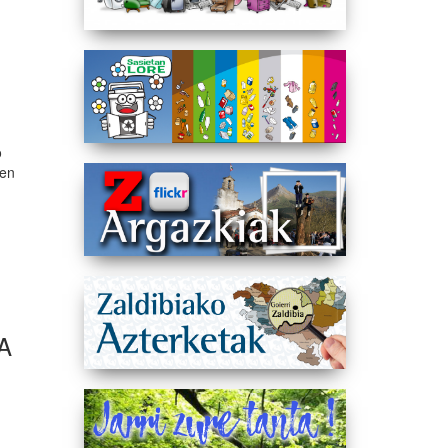
o
ren
NA