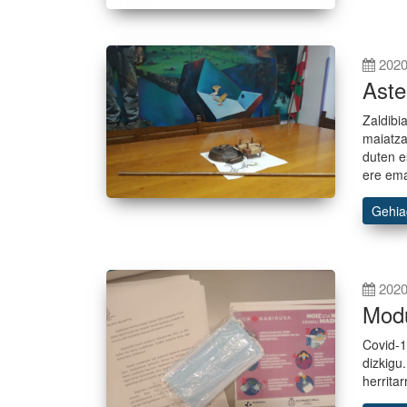
2020
Aste
Zaldibi
maiatza
duten e
ere ema
Gehi
2020
Modu
Covid-1
dizkigu
herrita