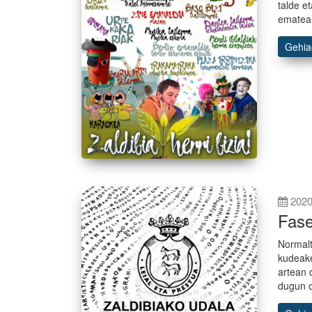
talde e
ematea 
Gehi
2020
Fase
Normalt
kudeake
artean 
dugun o