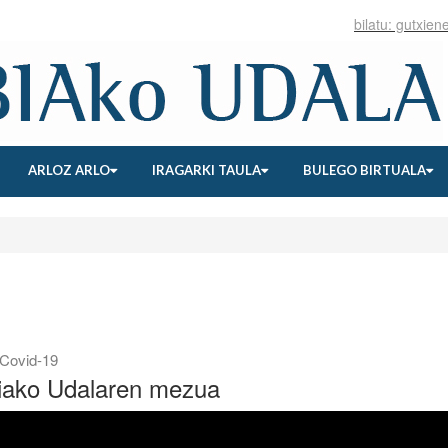
ARLOZ ARLO
IRAGARKI TAULA
BULEGO BIRTUALA
Covid-19
biako Udalaren mezua