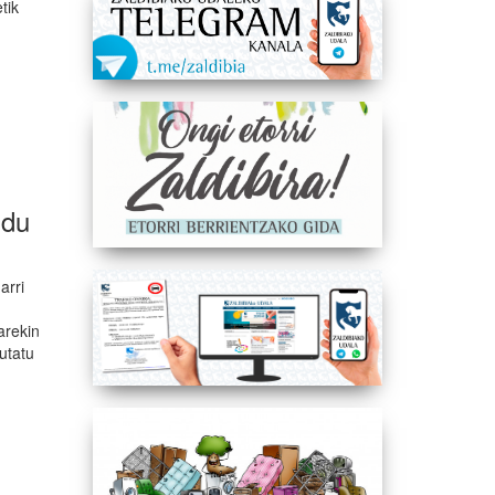
tik
 du
arri
n
arekin
utatu