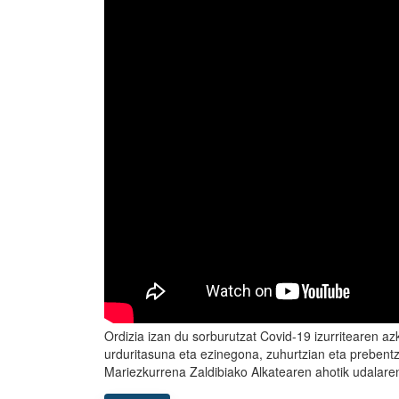
Ordizia izan du sorburutzat Covid-19 izurritearen a
urduritasuna eta ezinegona, zuhurtzian eta prebent
Mariezkurrena Zaldibiako Alkatearen ahotik udalar