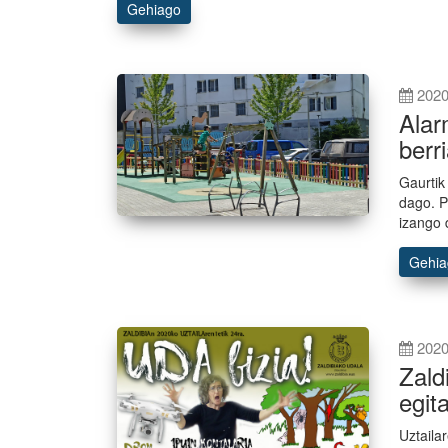
Gehiago
2020
Alar
berr
Gaurtik
dago. P
izango 
Gehi
2020
Zald
egit
Uztaila