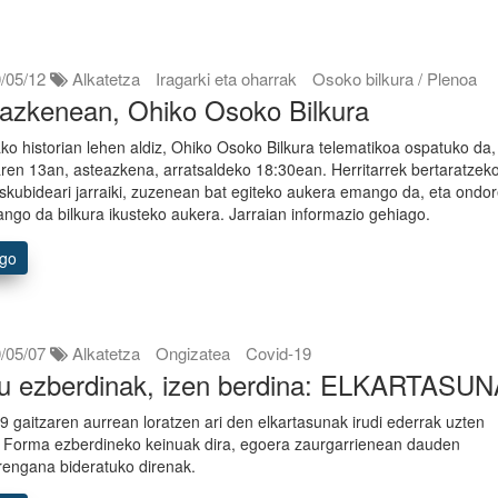
/05/12
Alkatetza
Iragarki eta oharrak
Osoko bilkura / Plenoa
azkenean, Ohiko Osoko Bilkura
ako historian lehen aldiz, Ohiko Osoko Bilkura telematikoa ospatuko da,
ren 13an, asteazkena, arratsaldeko 18:30ean. Herritarrek bertaratzek
skubideari jarraiki, zuzenean bat egiteko aukera emango da, eta ondo
ngo da bilkura ikusteko aukera. Jarraian informazio gehiago.
ago
/05/07
Alkatetza
Ongizatea
Covid-19
 ezberdinak, izen berdina: ELKARTASU
9 gaitzaren aurrean loratzen ari den elkartasunak irudi ederrak uzten
. Forma ezberdineko keinuak dira, egoera zaurgarrienean dauden
rrengana bideratuko direnak.