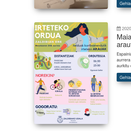
Gehi
2020
Maia
arau
Espaini
aurrera
aurkitu
Gehi