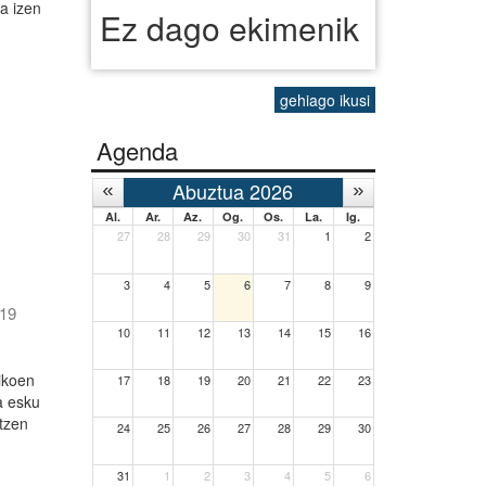
a izen
Ez dago ekimenik
gehiago ikusi
Agenda
Abuztua 2026
Al.
Ar.
Az.
Og.
Os.
La.
Ig.
27
28
29
30
31
1
2
3
4
5
6
7
8
9
-19
10
11
12
13
14
15
16
likoen
17
18
19
20
21
22
23
a esku
atzen
24
25
26
27
28
29
30
31
1
2
3
4
5
6