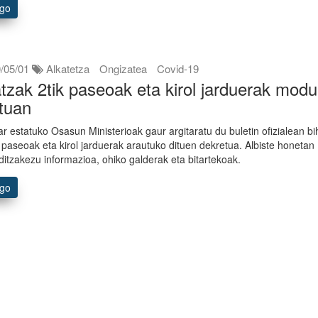
ago
/05/01
Alkatetza
Ongizatea
Covid-19
tzak 2tik paseoak eta kirol jarduerak modu
tuan
ar estatuko Osasun Ministerioak gaur argitaratu du buletin ofizialean bi
 paseoak eta kirol jarduerak arautuko dituen dekretua. Albiste honetan
 ditzakezu informazioa, ohiko galderak eta bitartekoak.
ago