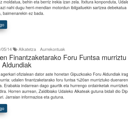
iz moldatua, behin eta berriz irekia izan zela. Itxitura konponduta, Udale
azi nahi dugu herri-mendian motordun ibilgailuekin sartzea debekatua
, baimenarekin ez bada.
ago
/05/14
Alkatetza
Aurrekontuak
en Finantzaketarako Foru Funtsa murriztu
 Aldundiak
agerkari ofizialean dator aste honetan Gipuzkoako Foru Aldundiak irag
urria: udalen finantzaketarako foru funtsa %20an murriztuko duenare
a. Erabakia indarrean dago gaurtik eta hurrengo ordainketak murrizket
dira. Horren aurrean, Zaldibiako Udaleko Alkateak gutuna bidali dio Dip
ri. Jarraian informazioa eta gutuna.
ago