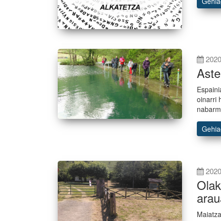
Gehi
2020
Aste
Espaini
oinarri
nabarm
Gehi
2020
Olak
arau
Maiatza