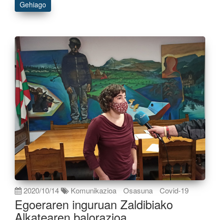
Gehiago
2020/10/14
Komunikazioa
Osasuna
Covid-19
Egoeraren inguruan Zaldibiako
Alkatearen balorazioa