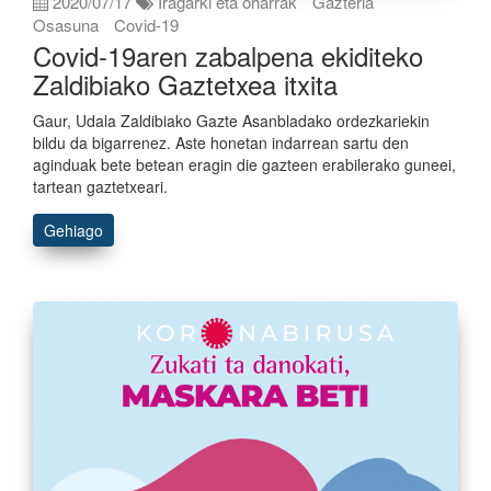
2020/07/17
Iragarki eta oharrak
Gazteria
Osasuna
Covid-19
Covid-19aren zabalpena ekiditeko
Zaldibiako Gaztetxea itxita
Gaur, Udala Zaldibiako Gazte Asanbladako ordezkariekin
bildu da bigarrenez. Aste honetan indarrean sartu den
aginduak bete betean eragin die gazteen erabilerako guneei,
tartean gaztetxeari.
Gehiago