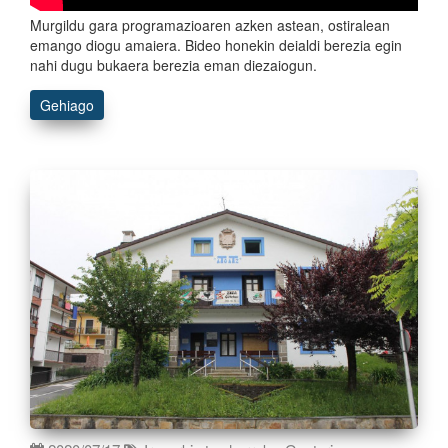
Murgildu gara programazioaren azken astean, ostiralean
emango diogu amaiera. Bideo honekin deialdi berezia egin
nahi dugu bukaera berezia eman diezaiogun.
Gehiago