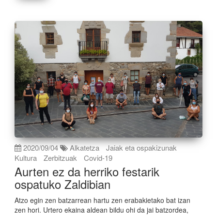
2020/09/04
Alkatetza
Jaiak eta ospakizunak
Kultura
Zerbitzuak
Covid-19
Aurten ez da herriko festarik
ospatuko Zaldibian
Atzo egin zen batzarrean hartu zen erabakietako bat izan
zen hori. Urtero ekaina aldean bildu ohi da jai batzordea,