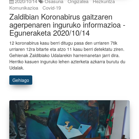
2020/10/14
Osasuna
Ongizatea
Hezkuntza
Komunikazioa
Covid-19
Zaldibian Koronabirus gaitzaren
agerpenaren inguruko informazioa -
Eguneraketa 2020/10/14
12 koronabirus kasu berri ditugu pasa den urriaren 7tik
urriaren 12ra bitarte eta atzo 11 kasu berri detektatu ziren.
Gehienak Zaldibiako Udalarekin harremanetan jarri dira.
Herriko kasuen inguruko lehen azterketa azkarra burutu du
Udalak.
Gehiago