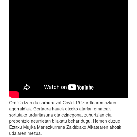
Ordizia izan du sorburutzat Covid-19 izurritearen azken
agerraldiak. Gertaera hauek etxeko atarian emateak
sortutako urduritasuna eta ezinegona, zuhurtzian eta
prebentzio neurrietan bilakatu behar dugu. Hemen duzue
Eztitxu Mujika Mariezkurrena Zaldibiako Alkatearen ahotik
udalaren mezua.