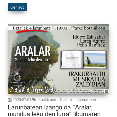
Gehiago
2020/07/01
Ikuskizuna
Kultura
Ingurumena
Larunbatean izango da "Aralar,
mundua leku den lurra" liburuaren