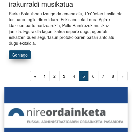
irakurraldi musikatua
Parke Botanikoan izango da emanaldia, 19:00etan hasita eta
testuaren egile diren Idurre Eskisabel eta Lorea Agirre
idazleen parte hartzearekin, Pello Ramirezek musikaz
jantzia. Eguraldia lagun izatea espero dugu, egoerak
eskatzen duen segurtasun protokoloaren baitan antolatu
dugu ekitaldia.
Gehiago
«
1
2
3
4
5
6
7
8
»