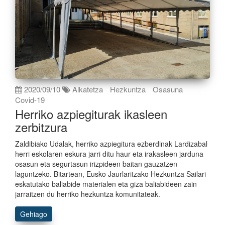
2020/09/10
Alkatetza
Hezkuntza
Osasuna
Covid-19
Herriko azpiegiturak ikasleen
zerbitzura
Zaldibiako Udalak, herriko azpiegitura ezberdinak Lardizabal
herri eskolaren eskura jarri ditu haur eta irakasleen jarduna
osasun eta segurtasun irizpideen baitan gauzatzen
laguntzeko. Bitartean, Eusko Jaurlaritzako Hezkuntza Sailari
eskatutako baliabide materialen eta giza baliabideen zain
jarraitzen du herriko hezkuntza komunitateak.
Gehiago