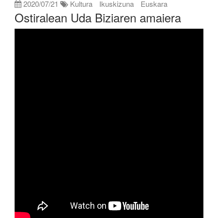
2020/07/21
Kultura
Ikuskizuna
Euskara
Ostiralean Uda Biziaren amaiera