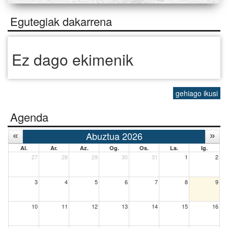
Egutegiak dakarrena
Ez dago ekimenik
gehiago ikusi
Agenda
Abuztua 2026
Al.
Ar.
Az.
Og.
Os.
La.
Ig.
27
28
29
30
31
1
2
3
4
5
6
7
8
9
10
11
12
13
14
15
16