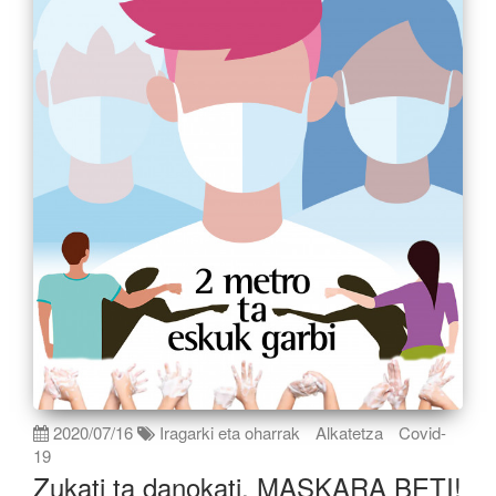
2020/07/16
Iragarki eta oharrak
Alkatetza
Covid-
19
Zukati ta danokati, MASKARA BETI!