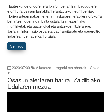
Hauteskunde ondorenera itxaron behar izan badugu ere,
etorri dira osasun larrialdiari erantzuteko neurri berriak.
Horien artean nabarmenena maskararen erabilera orokorra
behartzen duena da, baita ostalaritzan ezarritako
murrizketak eta gazte lokal eta antzekoen itxiera ere.
Jarraian informazio osoa eta gaur argitaratu eta gauerditik
indarrean den agerkari ofiziala.
Gehiago
2020/07/09
Alkatetza
Iragarki eta oharrak
Covid-
19
Osasun alertaren harira, Zaldibiako
Udalaren mezua