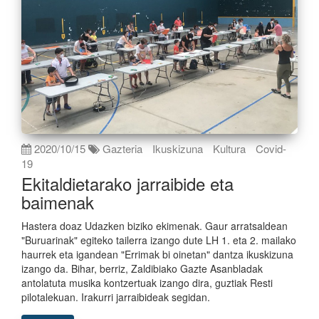
2020/10/15
Gazteria
Ikuskizuna
Kultura
Covid-
19
Ekitaldietarako jarraibide eta
baimenak
Hastera doaz Udazken biziko ekimenak. Gaur arratsaldean
"Buruarinak" egiteko tailerra izango dute LH 1. eta 2. mailako
haurrek eta igandean "Errimak bi oinetan" dantza ikuskizuna
izango da. Bihar, berriz, Zaldibiako Gazte Asanbladak
antolatuta musika kontzertuak izango dira, guztiak Resti
pilotalekuan. Irakurri jarraibideak segidan.