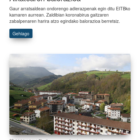
Gaur arratsaldean ondorengo adierazpenak egin ditu EITBko
kamaren aurrean. Zaldibian koronabirus gaitzaren
zabalpenaren harira atzo egindako balorazioa berretsiz.
Gehiago