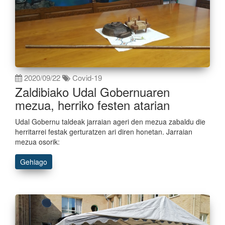
2020/09/22
Covid-19
Zaldibiako Udal Gobernuaren
mezua, herriko festen atarian
Udal Gobernu taldeak jarraian ageri den mezua zabaldu die
herritarrei festak gerturatzen ari diren honetan. Jarraian
mezua osorik:
Gehiago