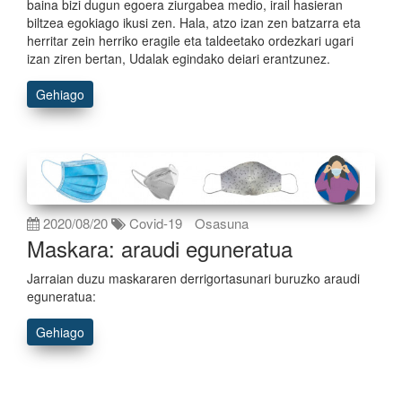
baina bizi dugun egoera ziurgabea medio, irail hasieran
biltzea egokiago ikusi zen. Hala, atzo izan zen batzarra eta
herritar zein herriko eragile eta taldeetako ordezkari ugari
izan ziren bertan, Udalak egindako deiari erantzunez.
Gehiago
2020/08/20
Covid-19
Osasuna
Maskara: araudi eguneratua
Jarraian duzu maskararen derrigortasunari buruzko araudi
eguneratua:
Gehiago